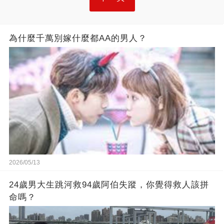
為什麼千萬別嫁什麼都AA的男人？
2026/05/13
24歲男大生跳河救94歲阿伯失蹤，你覺得救人該拼
命嗎？