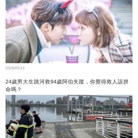
2026/05/13
24歲男大生跳河救94歲阿伯失蹤，你覺得救人該拼
命嗎？