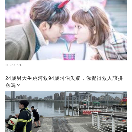
2026/05/13
24歲男大生跳河救94歲阿伯失蹤，你覺得救人該拼
命嗎？