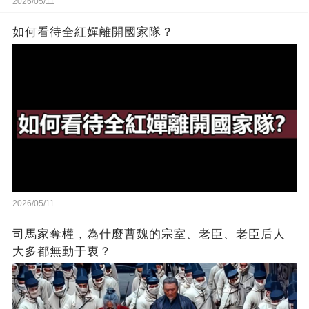
2026/05/11
如何看待全紅嬋離開國家隊？
2026/05/11
司馬家奪權，為什麼曹魏的宗室、老臣、老臣后人
大多都無動于衷？