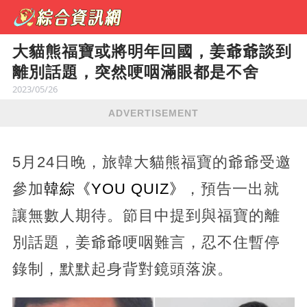
大貓熊福寶或將明年回國，姜爺爺談到
離別話題，突然哽咽滿眼都是不舍
2023/05/26
ADVERTISEMENT
5月24日晚，旅韓大貓熊福寶的爺爺受邀
參加
韓綜《YOU QUIZ》
，預告一出就
讓無數人期待。節目中提到與福寶的離
別話題，姜爺爺哽咽難言，忍不住暫停
錄制，默默起身背對鏡頭落淚。