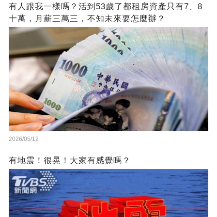
有人跟我一樣嗎？活到53歲了都租房資產只有7、8
十萬，月薪三萬三，不知未來要怎麼辦？
2026/05/12
有地震！很晃！大家有感覺嗎？