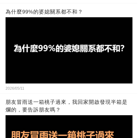
為什麼99%的婆媳關系都不和？
2026/05/11
朋友冒雨送一箱桃子過來，我回家開啟發現半箱是
爛的，要告訴朋友嗎？