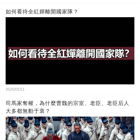
如何看待全紅嬋離開國家隊？
2026/05/11
司馬家奪權，為什麼曹魏的宗室、老臣、老臣后人
大多都無動于衷？