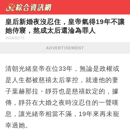
皇后新婚夜沒忍住，皇帝氣得19年不讓
她侍寢，熬成太后還淪為罪人
2024/02/15
ADVERTISEMENT
清朝光緒皇帝在位33年，無論是政權或
是人生都被慈禧太后掌控，就連他的妻
子葉赫那拉・靜芬也是慈禧欽定的，據
傳，靜芬在大婚之夜時沒忍住的一聲嘆
息，讓光緒帝相當不滿，19年來再未寵
幸過她。