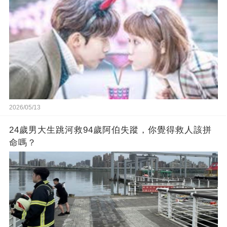
2026/05/13
24歲男大生跳河救94歲阿伯失蹤，你覺得救人該拼
命嗎？