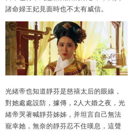
諸命婦王妃見面時也不太有威信。
光緒帝也知道靜芬是慈禧太后的眼線，
對她處處設防，據傳，2人大婚之夜，光
緒帝哭著喊靜芬姊姊，并坦言自己無法
寵幸她，無奈的靜芬忍不住嘆息，這聲