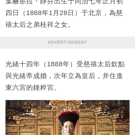
葉赫那拉・靜芬出生于同治七年正月初
四日（1868年1月28日）于北京，為慈
禧太后之弟桂祥之女。
ADVERTISEMENT
光緒十四年（1888年）受慈禧太后欽點
與光緒帝成婚，次年立為皇后，并住進
東六宮的鍾粹宮。