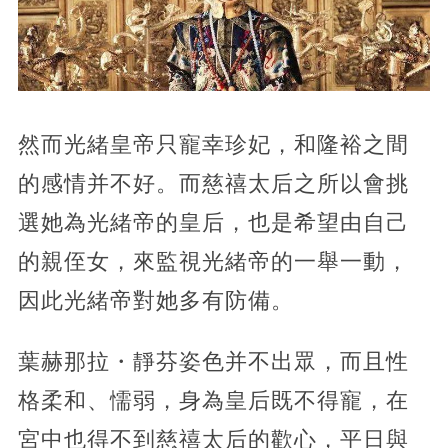
然而光緒皇帝只寵幸珍妃，和隆裕之間
的感情并不好。而慈禧太后之所以會挑
選她為光緒帝的皇后，也是希望由自己
的親侄女，來監視光緒帝的一舉一動，
因此光緒帝對她多有防備。
葉赫那拉・靜芬姿色并不出眾，而且性
格柔和、懦弱，身為皇后既不得寵，在
宮中也得不到慈禧太后的歡心，平日與