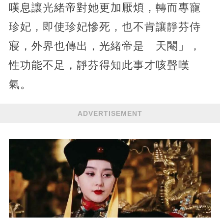
嘆息讓光緒帝對她更加厭煩，轉而專寵
珍妃，即使珍妃慘死，也不肯讓靜芬侍
寢，外界也傳出，光緒帝是「天閹」，
性功能不足，靜芬得知此事才咳聲嘆
氣。
ADVERTISEMENT