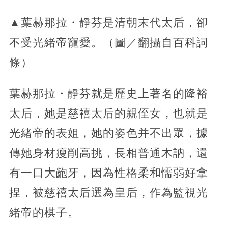
▲葉赫那拉・靜芬是清朝末代太后，卻
不受光緒帝寵愛。（圖／翻攝自百科詞
條）
葉赫那拉・靜芬就是歷史上著名的隆裕
太后，她是慈禧太后的親侄女，也就是
光緒帝的表姐，她的姿色并不出眾，據
傳她身材瘦削高挑，長相普通木訥，還
有一口大齙牙，因為性格柔和懦弱好拿
捏，被慈禧太后選為皇后，作為監視光
緒帝的棋子。