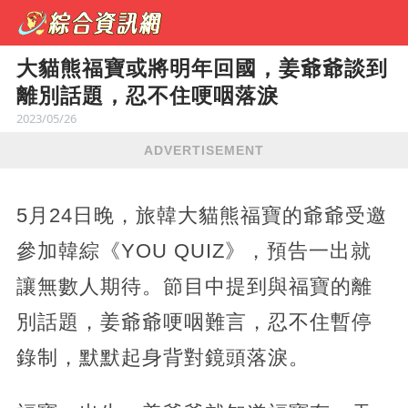
大貓熊福寶或將明年回國，姜爺爺談到
離別話題，忍不住哽咽落淚
2023/05/26
ADVERTISEMENT
5月24日晚，旅韓大貓熊福寶的爺爺受邀
參加韓綜《YOU QUIZ》，預告一出就
讓無數人期待。節目中提到與福寶的離
別話題，姜爺爺哽咽難言，忍不住暫停
錄制，默默起身背對鏡頭落淚。