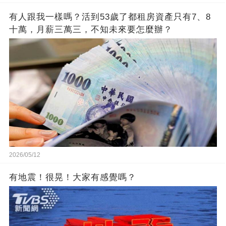
有人跟我一樣嗎？活到53歲了都租房資產只有7、8
十萬，月薪三萬三，不知未來要怎麼辦？
2026/05/12
有地震！很晃！大家有感覺嗎？