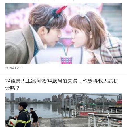
2026/05/13
24歲男大生跳河救94歲阿伯失蹤，你覺得救人該拼
命嗎？