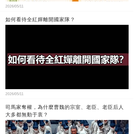
2026/05/11
如何看待全紅嬋離開國家隊？
2026/05/11
司馬家奪權，為什麼曹魏的宗室、老臣、老臣后人
大多都無動于衷？