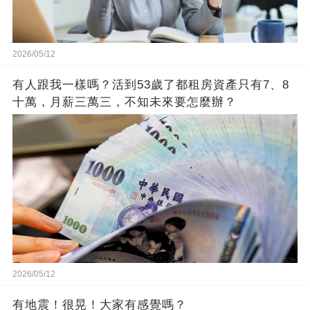
2026/05/12
有人跟我一樣嗎？活到53歲了都租房資產只有7、8
十萬，月薪三萬三，不知未來要怎麼辦？
2026/05/12
有地震！很晃！大家有感覺嗎？