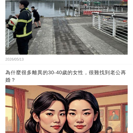
2026/05/13
為什麼很多離異的30-40歲的女性，很難找到老公再
婚？