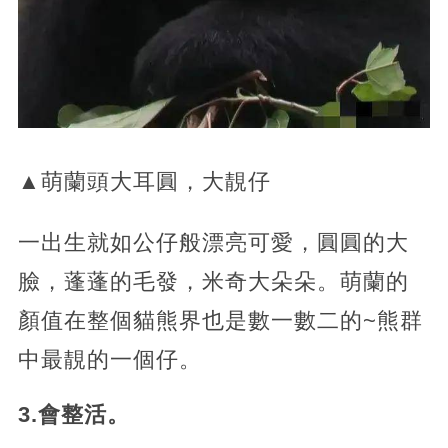
▲萌蘭頭大耳圓，大靚仔
一出生就如公仔般漂亮可愛，圓圓的大
臉，蓬蓬的毛發，米奇大朵朵。萌蘭的
顏值在整個貓熊界也是數一數二的~熊群
中最靚的一個仔。
3.會整活。