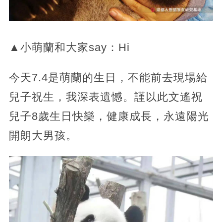
▲小萌蘭和大家say：Hi
今天7.4是萌蘭的生日，不能前去現場給
兒子祝生，我深表遺憾。謹以此文遙祝
兒子8歲生日快樂，健康成長，永遠陽光
開朗大男孩。