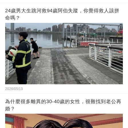
24歲男大生跳河救94歲阿伯失蹤，你覺得救人該拼
命嗎？
2026/05/13
為什麼很多離異的30-40歲的女性，很難找到老公再
婚？