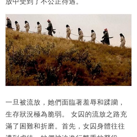
放中受到了不公正待遇。
一旦被流放，她們面臨著羞辱和蹂躪，
生存狀況極為脆弱。 女囚的流放之路充
滿了困難和折磨。首先，女囚身體往往