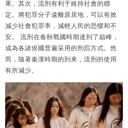
果。其次，流刑有利于維持社會的穩
定。將犯罪分子遠離原居地，可以有效
減少社會犯罪率，減輕人民的恐懼和不
安。 流刑在春秋戰國時期達到了巔峰，
成為各諸侯國普遍采用的刑罰方式。然
而，隨著秦漢時期的到來，流刑的使用
有所減少。