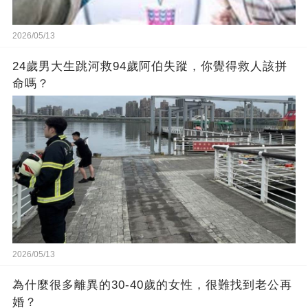
2026/05/13
24歲男大生跳河救94歲阿伯失蹤，你覺得救人該拼
命嗎？
2026/05/13
為什麼很多離異的30-40歲的女性，很難找到老公再
婚？