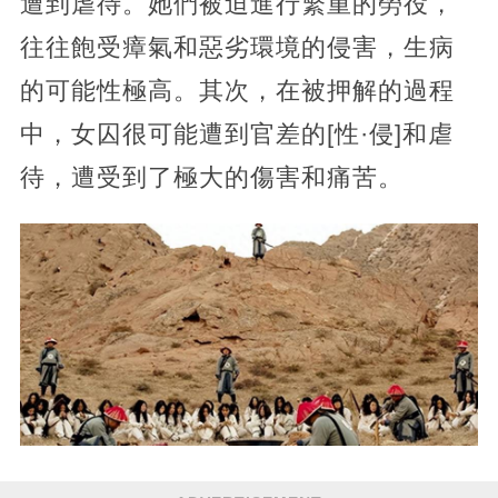
遭到虐待。她們被迫進行繁重的勞役，
往往飽受瘴氣和惡劣環境的侵害，生病
的可能性極高。其次，在被押解的過程
中，女囚很可能遭到官差的[性·侵]和虐
待，遭受到了極大的傷害和痛苦。