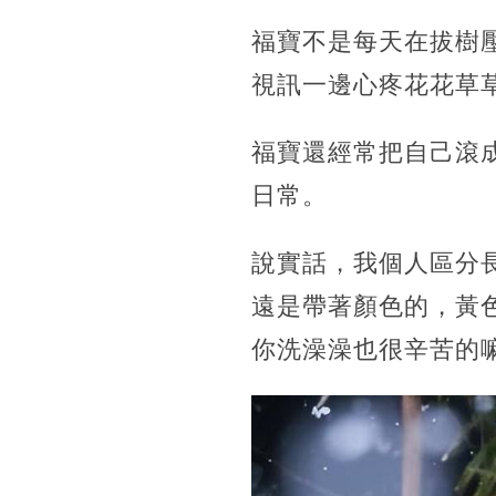
福寶不是每天在拔樹
視訊一邊心疼花花草
福寶還經常把自己滾
日常。
說實話，我個人區分
遠是帶著顏色的，黃
你洗澡澡也很辛苦的