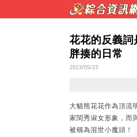
花花的反義詞
胖揍的日常
2023/05/23
大貓熊花花作為頂流
家閨秀淑女形象，而
被稱為混世小魔頭！