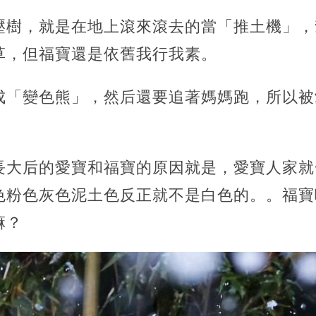
壓樹，就是在地上滾來滾去的當「推土機」，
草，但福寶還是依舊我行我素。
成「變色熊」，然后還要追著媽媽跑，所以被
長大后的愛寶和福寶的原因就是，愛寶人家就
色粉色灰色泥土色反正就不是白色的。。福寶
嘛？