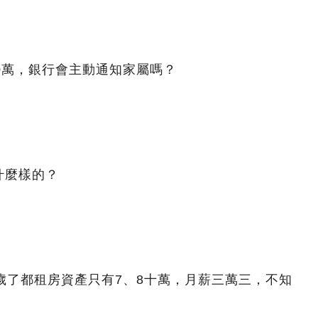
0萬，銀行會主動通知家屬嗎？
什麼樣的？
歲了都租房資產只有7、8十萬，月薪三萬三，不知