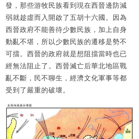
發，那些游牧民族看到現在西晉邊防減
弱就趁虛而入開啟了五胡十六國。因為
西晉政府不能善待少數民族，加上自身
動亂不堪，所以少數民族的遷移是勢不
可擋。西晉的政府就是想阻擋當時也已
經無法阻止了。西晉滅亡后華北地區戰
亂不斷，民不聊生，經濟文化軍事等都
受到了嚴重的破壞。