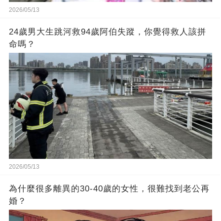
2026/05/13
24歲男大生跳河救94歲阿伯失蹤，你覺得救人該拼
命嗎？
2026/05/13
為什麼很多離異的30-40歲的女性，很難找到老公再
婚？