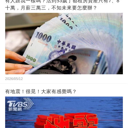
有人跟我一樣嗎？活到53歲了都租房資產只有7、8
十萬，月薪三萬三，不知未來要怎麼辦？
2026/05/12
有地震！很晃！大家有感覺嗎？