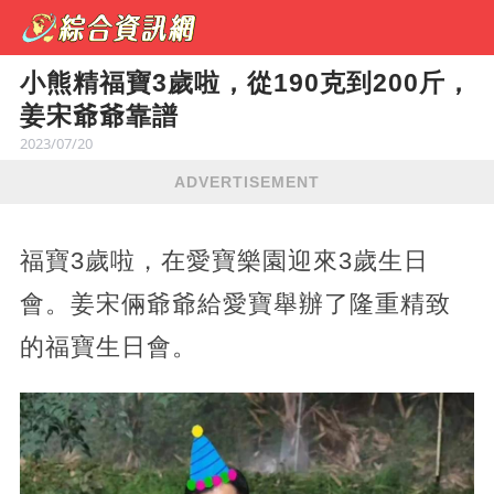
小熊精福寶3歲啦，從190克到200斤，
姜宋爺爺靠譜
2023/07/20
ADVERTISEMENT
福寶3歲啦，在愛寶樂園迎來3歲生日
會。姜宋倆爺爺給愛寶舉辦了隆重精致
的福寶生日會。