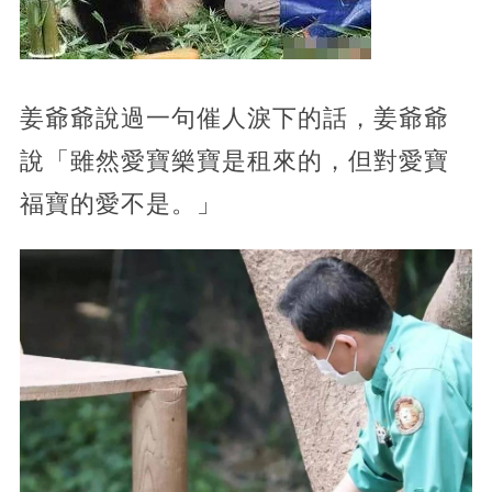
姜爺爺說過一句催人淚下的話，姜爺爺
說「雖然愛寶樂寶是租來的，但對愛寶
福寶的愛不是。」