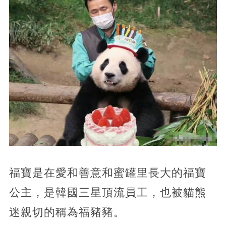
福寶是在愛和善意和蜜罐里長大的福寶
公主，是韓國三星頂流員工，也被貓熊
迷親切的稱為福豬豬。