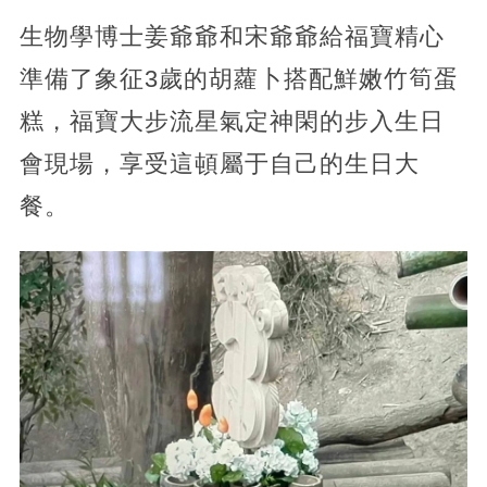
生物學博士姜爺爺和宋爺爺給福寶精心
準備了象征3歲的胡蘿卜搭配鮮嫩竹筍蛋
糕，福寶大步流星氣定神閑的步入生日
會現場，享受這頓屬于自己的生日大
餐。