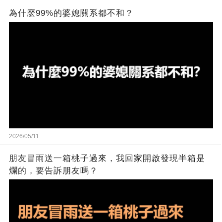
為什麼99%的婆媳關系都不和？
2026/05/11
朋友冒雨送一箱桃子過來，我回家開啟發現半箱是
爛的，要告訴朋友嗎？