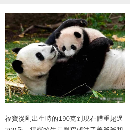
福寶從剛出生時的190克到現在體重超過
200斤，福寶的生長歷程傾注了姜爺爺和