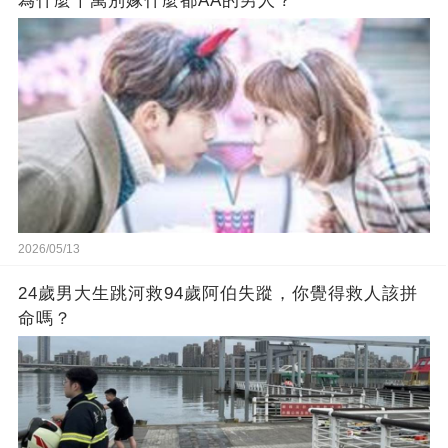
為什麼千萬別嫁什麼都AA的男人？
2026/05/13
24歲男大生跳河救94歲阿伯失蹤，你覺得救人該拼
命嗎？