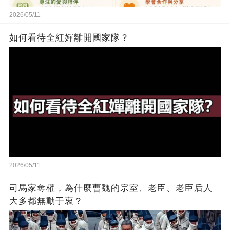
2026/05/11
如何看待全紅嬋離開國家隊？
2026/05/11
司馬家奪權，為什麼曹魏的宗室、老臣、老臣后人
大多都無動于衷？