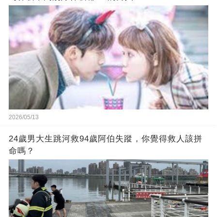
2026/05/13
24歲男大生跳河救94歲阿伯失蹤，你覺得救人該拼
命嗎？