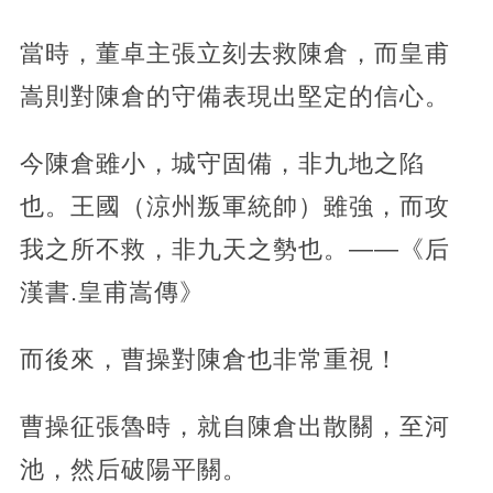
當時，董卓主張立刻去救陳倉，而皇甫
嵩則對陳倉的守備表現出堅定的信心。
今陳倉雖小，城守固備，非九地之陷
也。王國（涼州叛軍統帥）雖強，而攻
我之所不救，非九天之勢也。——《后
漢書.皇甫嵩傳》
而後來，曹操對陳倉也非常重視！
曹操征張魯時，就自陳倉出散關，至河
池，然后破陽平關。