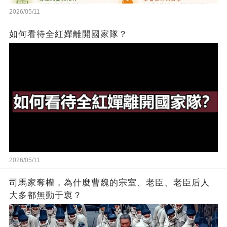
2026/05/11
如何看待全紅嬋離開國家隊？
2026/05/11
司馬家奪權，為什麼曹魏的宗室、老臣、老臣后人
大多都無動于衷？