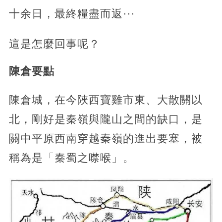
十余日，最終糧盡而返···
這是怎麼回事呢？
陳倉要點
陳倉城，在今陜西寶雞市東、大散關以
北，剛好是秦嶺與隴山之間的缺口，是
關中平原西南穿越秦嶺的進出要塞，被
稱為是「秦蜀之噤喉」。