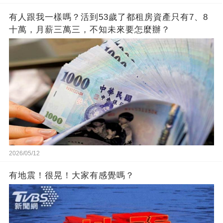
有人跟我一樣嗎？活到53歲了都租房資產只有7、8
十萬，月薪三萬三，不知未來要怎麼辦？
2026/05/12
有地震！很晃！大家有感覺嗎？