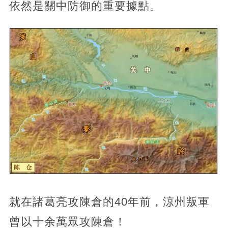
依然是關中防御的重要據點。
就在諸葛亮攻陳倉的40年前，涼州叛軍
曾以十余萬眾攻陳倉！